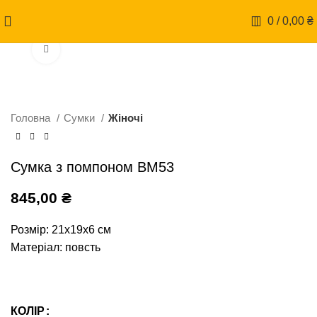
0
/
0,00
₴
Натисніть, щоб збільшити
Головна
Сумки
Жіночі
Сумка з помпоном ВМ53
845,00
₴
Розмір: 21х19х6 см
Матеріал: повсть
КОЛІР