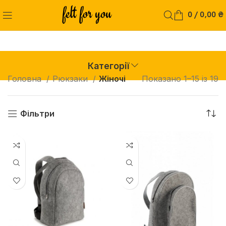
0
/
0,00
₴
Категорії
Головна
Рюкзаки
Жіночі
Показано 1–15 із 19
Фільтри