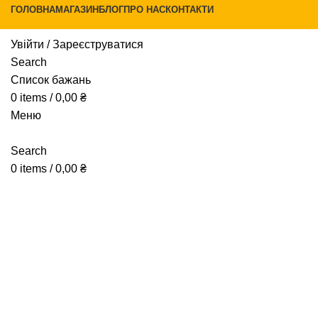
ГОЛОВНА
МАГАЗИН
БЛОГ
ПРО НАС
КОНТАКТИ
Увійти / Зареєструватися
Search
Список бажань
0
items
/
0,00
₴
Меню
Натисніть, щоб збільшити
Search
0
items
/
0,00
₴