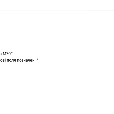
а М70”“
ові поля позначені
*