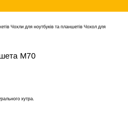
жетів
Чохли для ноутбуків та планшетів
Чохол для
ншета М70
урального хутра.