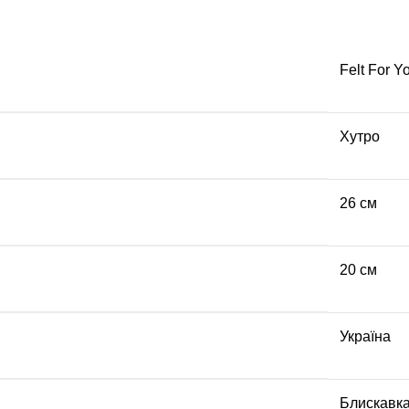
Felt For Y
Хутро
26 см
20 см
Україна
Блискавк