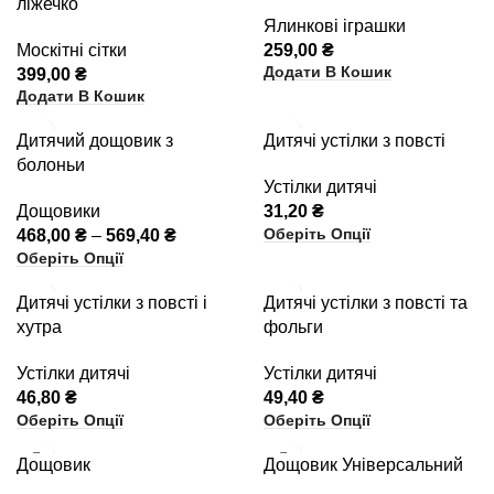
ліжечко
Ялинкові іграшки
Москітні сітки
259,00
₴
Додати В Кошик
399,00
₴
Додати В Кошик
Дитячий дощовик з
Дитячі устілки з повсті
болоньи
Устілки дитячі
Дощовики
31,20
₴
Оберіть Опції
468,00
₴
–
569,40
₴
Оберіть Опції
Дитячі устілки з повсті і
Дитячі устілки з повсті та
хутра
фольги
Устілки дитячі
Устілки дитячі
46,80
₴
49,40
₴
Оберіть Опції
Оберіть Опції
Дощовик
Дощовик Універсальний