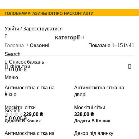
0
ГОЛОВНА
МАГАЗИН
БЛОГ
ПРО НАС
КОНТАКТИ
Увійти / Зареєструватися
Категорії
Головна
Сезонні
Показано 1–15 із 41
Search
Список бажань
Фільтри
0
0,00
₴
Меню
-24%
Антимоскітна сітка на
Антимоскітна сітка на
вікно
двері
Москітні сітки
Москітні сітки
Search
229,00
₴
338,00
₴
300,00
₴
0
0,00
₴
Додати В Кошик
Додати В Кошик
Антимоскітна сітка на
Декор під ялинку