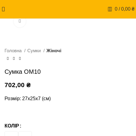
0
/
0,00
₴
Натисніть, щоб збільшити
Головна
Сумки
Жіночі
Сумка ОМ10
702,00
₴
Розмір: 27х25х7 (см)
КОЛІР