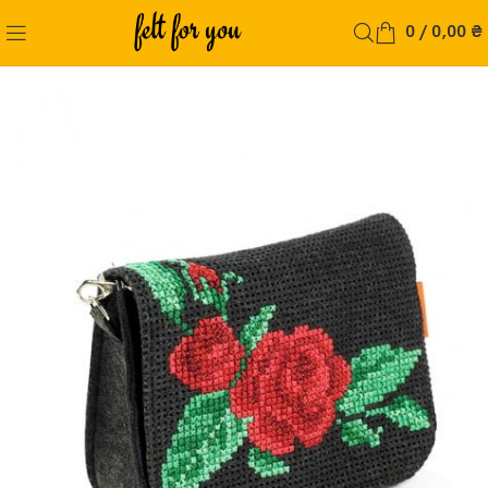
0
/
0,00
₴