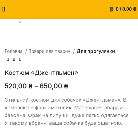
0
/
0,00
₴
Натисніть, щоб збільшити
Головна
Товари для тварин
Для прогулянки
Костюм «Джентльмен»
520,00
₴
–
650,00
₴
Стильний костюм для собачок «Джентльмен». В
комплекті – фрак і метелик. Матеріал – габардин,
бавовна. Фрак на липучці, дуже легко одягається.
У такому вбранні ваша собачка буде ошатною.