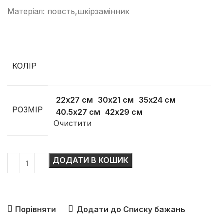
Матеріал: повсть,шкірзамінник
КОЛІР
22х27 см
30х21 см
35х24 см
РОЗМІР
40.5х27 см
42х29 см
Очистити
ДОДАТИ В КОШИК
Порівняти
Додати до Списку бажань