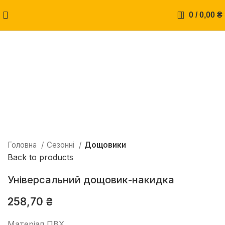
0
/
0,00
₴
Натисніть, щоб збільшити
Головна
Сезонні
Дощовики
Back to products
Універсальний дощовик-накидка
258,70
₴
Матеріал ПВХ