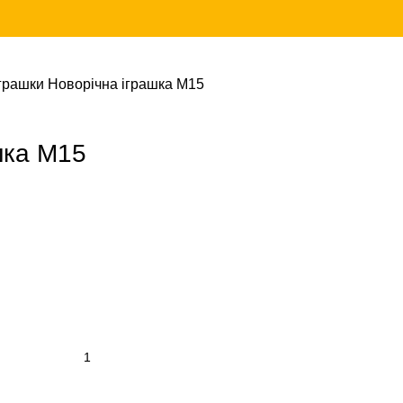
іграшки
Новорічна іграшка М15
шка М15