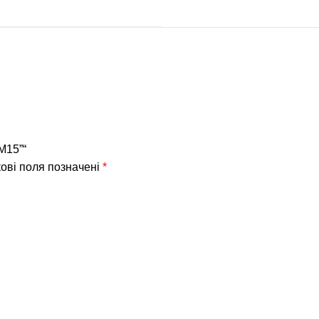
М15”“
ові поля позначені
*