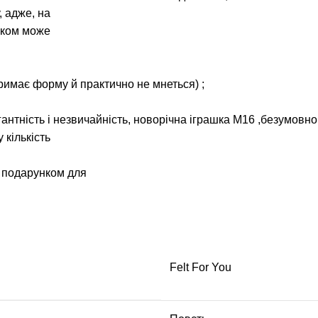
, адже, на
ілком може
тримає форму й практично не мнеться) ;
антність і незвичайність, новорічна іграшка М16 ,безумовно
 кількість
м подарунком для
Felt For You