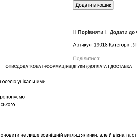
Додати в кошик
Порівняти
Додати до
Артикул:
19018
Категорія:
Я
Поділитися:
ОПИС
ДОДАТКОВА ІНФОРМАЦІЯ
ВІДГУКИ (0)
ОПЛАТА І ДОСТАВКА
и оселю унікальними
 пропонуємо
нського
 оновити не лише зовнішній вигляд ялинки, але й вікна та ст