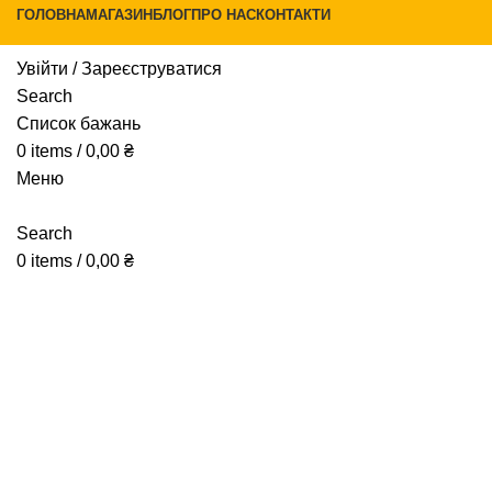
ГОЛОВНА
МАГАЗИН
БЛОГ
ПРО НАС
КОНТАКТИ
Увійти / Зареєструватися
Search
Список бажань
Натисніть, щоб збільшити
0
items
/
0,00
₴
Меню
Search
0
items
/
0,00
₴