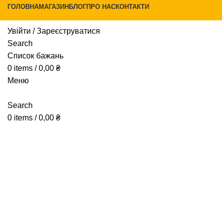
ГОЛОВНА
МАГАЗИН
БЛОГ
ПРО НАС
КОНТАКТИ
Увійти / Зареєструватися
Search
Список бажань
0
items
/
0,00
₴
Натисніть, щоб збільшити
Меню
Search
0
items
/
0,00
₴