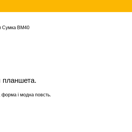
и
Сумка ВМ40
я планшета.
 форма і модна повсть.