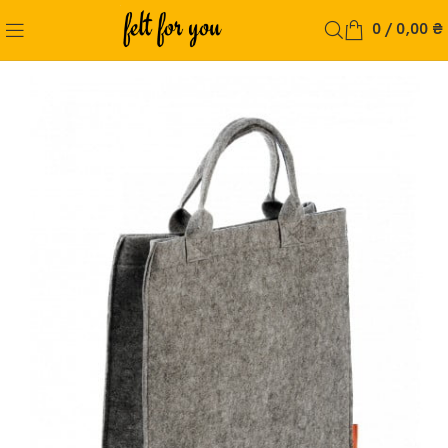
0
/
0,00
₴