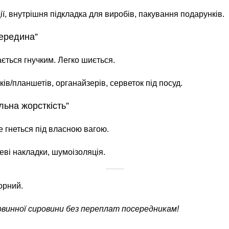
ії, внутрішня підкладка для виробів, пакування подарунків.
середина”
ться гнучким. Легко шиється.
ів/планшетів, органайзерів, серветок під посуд.
льна жорсткість”
е гнеться під власною вагою.
еві накладки, шумоізоляція.
орний.
рвинної сировини без переплат посередникам!