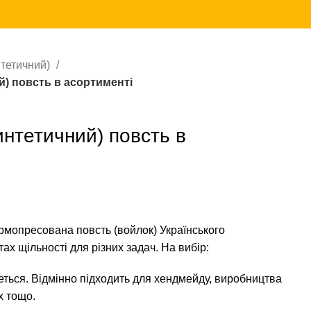
нтетичний)
) повсть в асортименті
интетичний) повсть в
рмопресована повсть (войлок) Українського
ах щільності для різних задач. На вибір:
неться. Відмінно підходить для хендмейду, виробництва
х тощо.