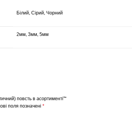
Білий, Сірий, Чорний
2мм, 3мм, 5мм
тичний) повсть в асортименті”“
ові поля позначені
*