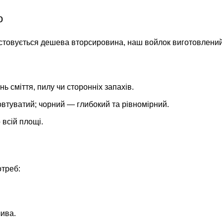
о
ристовується дешева вторсировина, наш войлок виготовлений
ь сміття, пилу чи сторонніх запахів.
жовтуватий; чорний — глибокий та рівномірний.
всій площі.
отреб:
лива.