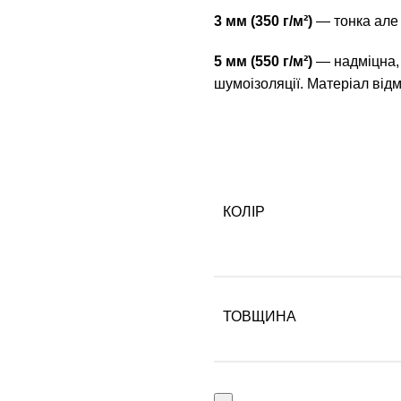
3 мм (350 г/м²)
— тонка але 
5 мм (550 г/м²)
— надміцна, 
шумоізоляції. Матеріал від
КОЛІР
ТОВЩИНА