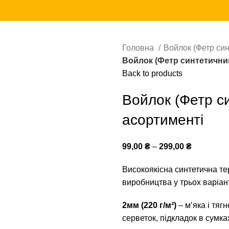
Головна
Войлок (Фетр си
Войлок (Фетр синтетичний
Back to products
Войлок (Фетр с
асортименті
99,00
₴
–
299,00
₴
Високоякісна синтетична те
виробництва у трьох варіант
2мм (220 г/м²)
– мʼяка і тяг
серветок, підкладок в сумка