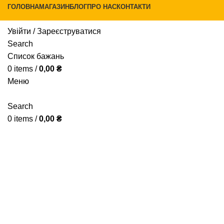
ГОЛОВНА
МАГАЗИН
БЛОГ
ПРО НАС
КОНТАКТИ
Увійти / Зареєструватися
Search
-24%
Список бажань
0
items
/
0,00
₴
Натисніть, щоб збільшити
Меню
Search
0
items
/
0,00
₴