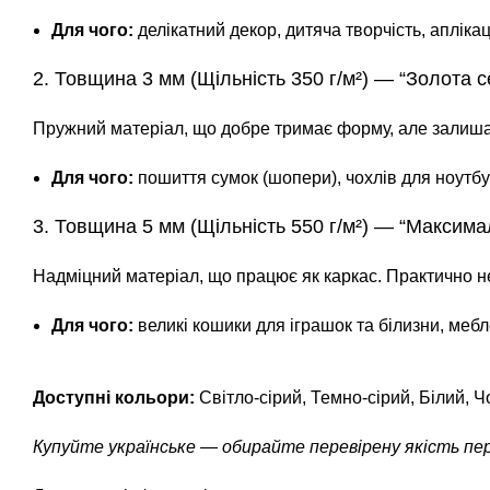
Для чого:
делікатний декор, дитяча творчість, аплікац
2. Товщина 3 мм (Щільність 350 г/м²) — “Золота 
Пружний матеріал, що добре тримає форму, але залишає
Для чого:
пошиття сумок (шопери), чохлів для ноутбук
3. Товщина 5 мм (Щільність 550 г/м²) — “Максима
Надміцний матеріал, що працює як каркас. Практично н
Для чого:
великі кошики для іграшок та білизни, мебл
Доступні кольори:
Світло-сірий, Темно-сірий, Білий, Ч
Купуйте українське — обирайте перевірену якість пе