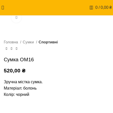
0
/
0,00
₴
Натисніть, щоб збільшити
Головна
Сумки
Спортивні
Сумка ОМ16
520,00
₴
Зручна містка сумка.
Матеріал: болонь
Колір: чорний