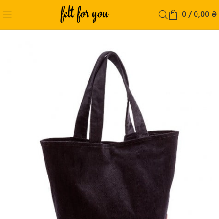
0
/
0,00
₴