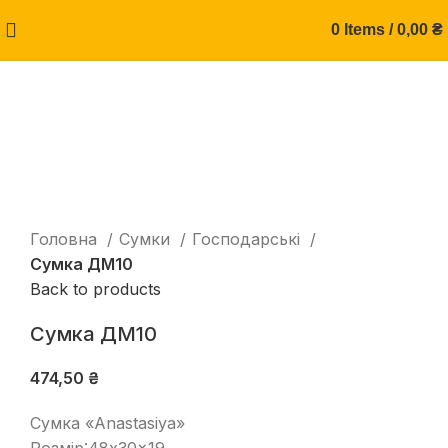
0
Items
/
0,00
₴
Натисніть, щоб збільшити
Головна
Сумки
Господарські
Сумка ДМ10
Back to products
Сумка ДМ10
474,50
₴
Сумка «Anastasiya»