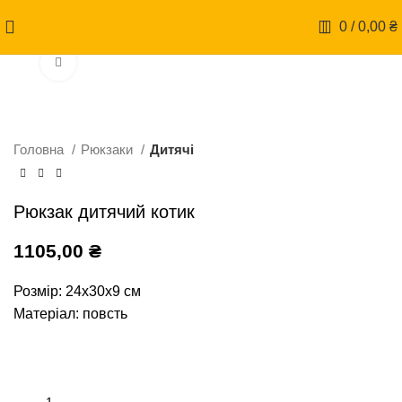
0
/
0,00
₴
Натисніть, щоб збільшити
Головна
Рюкзаки
Дитячі
Рюкзак дитячий котик
1105,00
₴
Розмір: 24х30х9 см
Матеріал: повсть