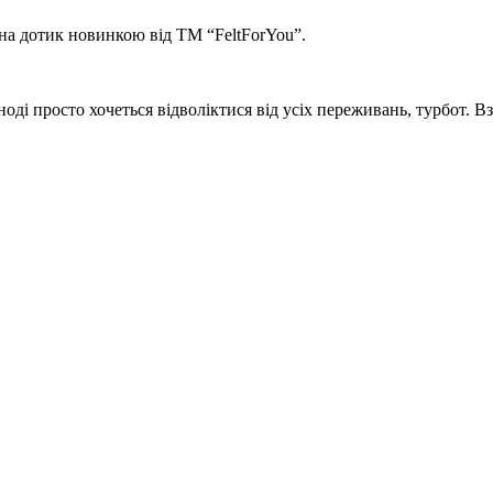
на дотик новинкою від ТМ “FeltForYou”.
оді просто хочеться відволіктися від усіх переживань, турбот. Взя