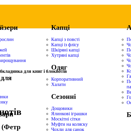
йзери
Капці
А
 рослин
Капці з повсті
П
Капці із флісу
Чо
жей
Шкіряні капці
П
ентів
Хутряні капці
Ч
вирощування
Чо
Ч
Одяг
К
бкладинка для книг і блокнотів
Г
 для
Корпоративний
По
Халати
п
Ви
Сезонні
янки
Г
инку
О
Дощовики
нотів
вари
Б
Ялинкові іграшки
Москітні сітки
Муфти на коляску
 (Фетр
Чохли для санок