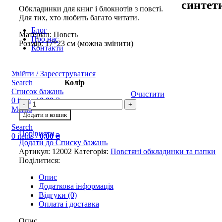
синтет
Обкладинки для книг і блокнотів з повсті.
Для тих, хто любить багато читати.
Блог
Матеріал: Повсть
Про нас
Розмір: 17*23 см (можна змінити)
Контакти
Увійти / Зареєструватися
Колір
Search
Список бажань
Очистити
0
items
/
0,00
₴
Меню
Додати в кошик
Search
Порівняти
0
items
/
0,00
₴
Додати до Списку бажань
Артикул:
12002
Категорія:
Повстяні обкладинки та папки
Поділитися:
Опис
Додаткова інформація
Відгуки (0)
Оплата і доставка
Опис