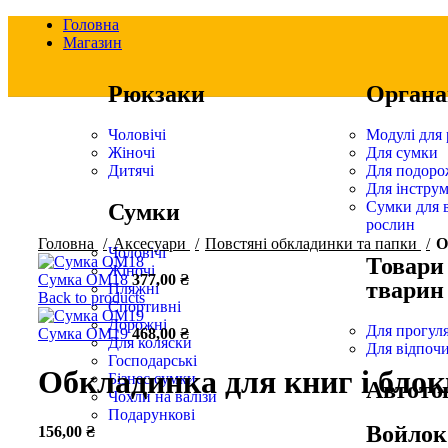
Головна
Магазин
Рюкзаки
Органа
Чоловічі
Модулі для
Жіночі
Для сумки
Дитячі
Для подоро
Для інструм
Сумки для 
Сумки
рослин
Натисніть, щоб збільшити
Головна
Аксесуари
Повстяні обкладинки та папки
О
Чоловічі
Товари
Жіночі
Сумка ОМ18
377,00
₴
тварин
Пляжні
Back to products
Спортивні
Дорожні
Для прогул
Сумка ОМ19
468,00
₴
Для коляски
Для відпоч
Господарські
Обкладинка для книг і блок
Бізнес сумки
Автото
Чохли на валізи
Подарункові
Войлок
156,00
₴