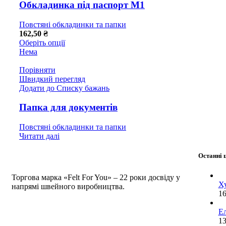
Обкладинка під паспорт М1
Повстяні обкладинки та папки
162,50
₴
Оберіть опції
Нема
Порівняти
Швидкий перегляд
Додати до Списку бажань
Папка для документів
Повстяні обкладинки та папки
Читати далі
Останні 
Торгова марка «Felt For You» – 22 роки досвіду у
Ху
напрямі швейного виробництва.
16
Ел
13