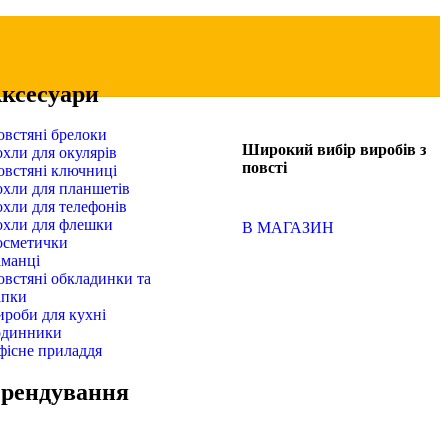
ксесуари
овстяні брелоки
Широкий вибір виробів з
хли для окулярів
повсті
овстяні ключниці
охли для планшетів
хли для телефонів
охли для флешки
В МАГАЗИН
осметички
аманці
встяні обкладинки та
апки
роби для кухні
одинники
фісне приладдя
рендування