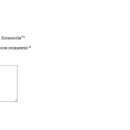
 блокнотів”“
поля позначені
*