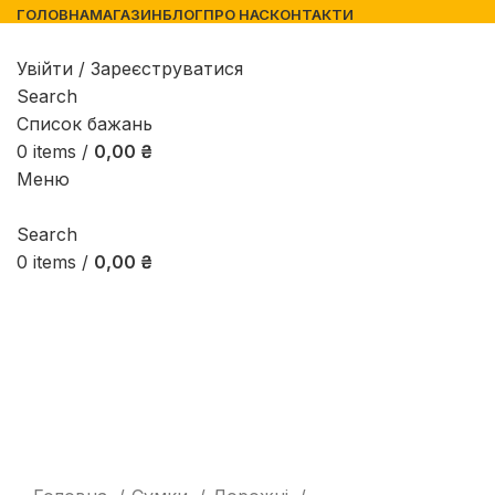
ГОЛОВНА
МАГАЗИН
БЛОГ
ПРО НАС
КОНТАКТИ
Увійти / Зареєструватися
Search
Список бажань
0
items
/
0,00
₴
Меню
Search
0
items
/
0,00
₴
Натисніть, щоб збільшити