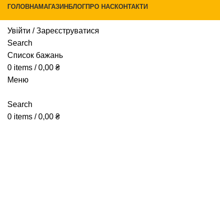
ГОЛОВНА
МАГАЗИН
БЛОГ
ПРО НАС
КОНТАКТИ
Увійти / Зареєструватися
Search
Список бажань
0
items
/
0,00
₴
Меню
Натисніть, щоб збільшити
Search
0
items
/
0,00
₴