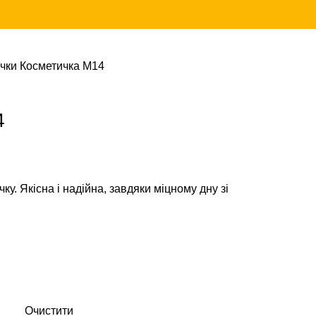
ички
Косметичка М14
4
ку. Якісна і надійна, завдяки міцному дну зі
Очистити