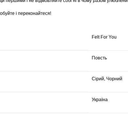
жди першими і не відмовляйте собі ні в чому разом улюблен
робуйте і переконайтеся!
Felt For You
Повсть
Сірий, Чорний
Україна