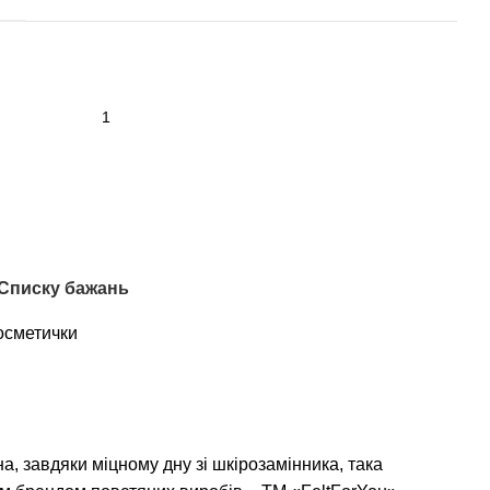
 Списку бажань
осметички
на, завдяки міцному дну зі шкірозамінника, така