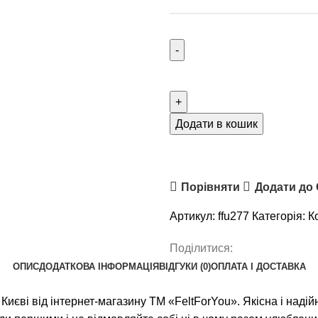
Додати в кошик
Порівняти
Додати до
Артикул:
ffu277
Категорія:
К
Поділитися:
ОПИС
ДОДАТКОВА ІНФОРМАЦІЯ
ВІДГУКИ (0)
ОПЛАТА І ДОСТАВКА
иєві від інтернет-магазину ТМ «FeltForYou». Якісна і надій