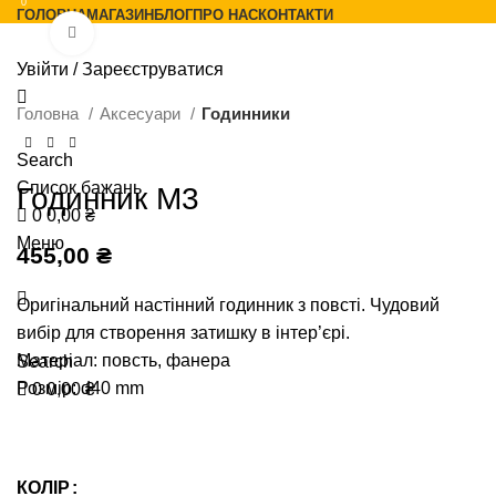
0
ГОЛОВНА
МАГАЗИН
БЛОГ
ПРО НАС
КОНТАКТИ
Натисніть, щоб збільшити
Увійти / Зареєструватися
Головна
Аксесуари
Годинники
Search
Список бажань
Годинник М3
0
0,00
₴
Меню
455,00
₴
Оригінальний настінний годинник з повсті. Чудовий
вибір для створення затишку в інтер’єрі.
Матеріал: повсть, фанера
Search
Розмір: d40 mm
0
0,00
₴
КОЛІР