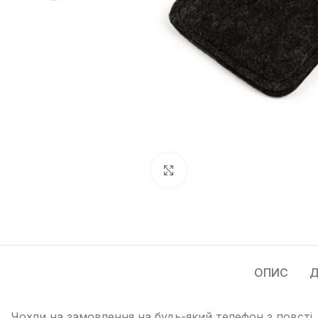
Натисніть, щоб збільшити
ОПИС
Д
Чохли на замовлення на будь-який телефон з повсті.