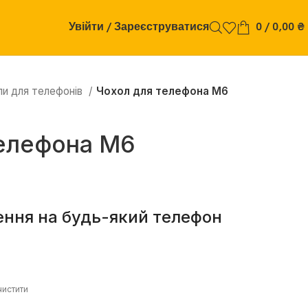
Увійти / Зареєструватися
0
/
0,00
₴
ли для телефонів
Чохол для телефона М6
телефона М6
ення на будь-який телефон
истити