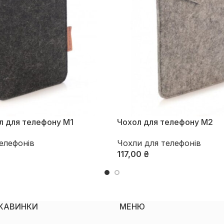
л для телефону М1
Чохол для телефону М2
елефонів
Чохли для телефонів
117,00
₴
ї
Оберіть Опції
ІКАВИНКИ
МЕНЮ