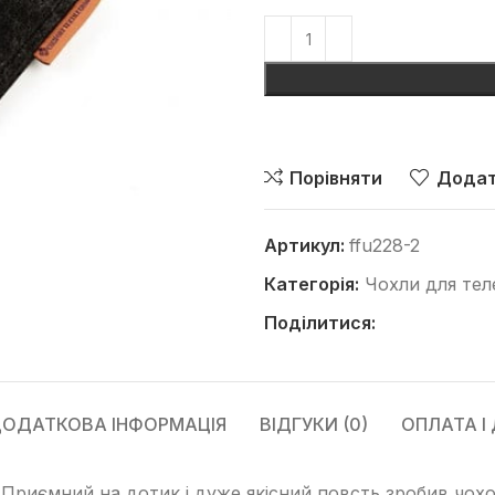
Порівняти
Додат
Артикул:
ffu228-2
Категорія:
Чохли для тел
Поділитися:
ОДАТКОВА ІНФОРМАЦІЯ
ВІДГУКИ (0)
ОПЛАТА І
 Приємний на дотик і дуже якісний повсть зробив чохо