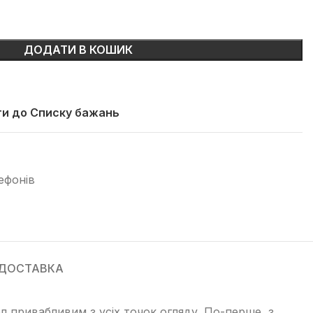
ДОДАТИ В КОШИК
и до Списку бажань
ефонів
 ДОСТАВКА
л привабливим з усіх точок огляду. По-перше, з