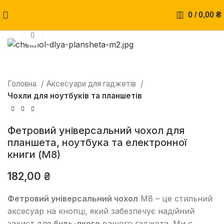
0
/
0,00
₴
Натисніть, щоб збільшити
Головна
Аксесуари для гаджетів
Чохли для ноутбуків та планшетів
Фетровий універсальний чохол для
планшета, ноутбука та електронної
книги (М8)
182,00
₴
Фетровий універсальний чохол
М8 – це стильний
аксесуар на кнопці, який забезпечує надійний
захист для
будь-якого
вашого гаджета. Ми є