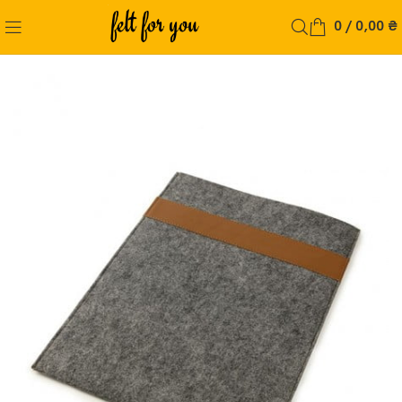
0
/
0,00
₴