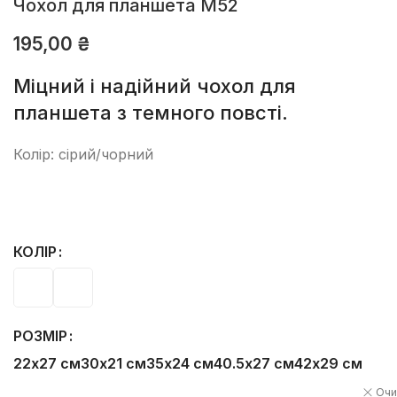
Чохол для планшета М52
195,00
₴
Міцний і надійний чохол для
планшета з темного повсті.
Колір: сірий/чорний
КОЛІР
РОЗМІР
22х27 см
30х21 см
35х24 см
40.5х27 см
42х29 см
Очи