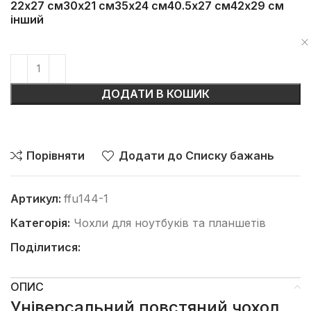
22х27 см
30х21 см
35х24 см
40.5х27 см
42х29 см
інший
ДОДАТИ В КОШИК
Порівняти
Додати до Списку бажань
Артикул:
ffu144-1
Категорія:
Чохли для ноутбуків та планшетів
Поділитися:
ОПИС
Універсальний повстяний чохол