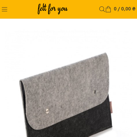
0
/
0,00
₴