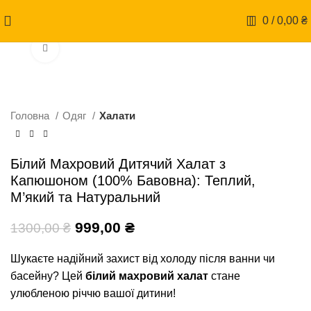
0
/
0,00
₴
Натисніть, щоб збільшити
-23%
Головна
Одяг
Халати
Білий Махровий Дитячий Халат з
Капюшоном (100% Бавовна): Теплий,
М’який та Натуральний
999,00
₴
1300,00
₴
Шукаєте надійний захист від холоду після ванни чи
басейну? Цей
білий махровий халат
стане
улюбленою річчю вашої дитини!