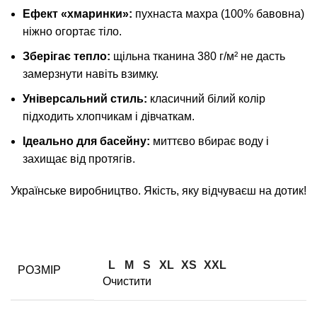
Ефект «хмаринки»:
пухнаста махра (100% бавовна)
ніжно огортає тіло.
Зберігає тепло:
щільна тканина 380 г/м² не дасть
замерзнути навіть взимку.
Універсальний стиль:
класичний білий колір
підходить хлопчикам і дівчаткам.
Ідеально для басейну:
миттєво вбирає воду і
захищає від протягів.
Українське виробництво. Якість, яку відчуваєш на дотик!
L
M
S
XL
XS
XXL
РОЗМІР
Очистити