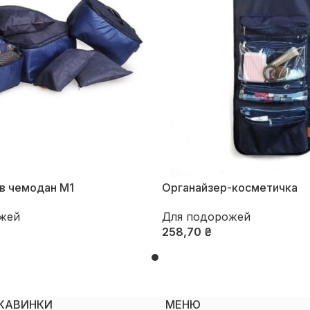
в чемодан М1
Органайзер-косметичка
жей
Для подорожей
258,70
₴
ї
Оберіть Опції
ІКАВИНКИ
МЕНЮ