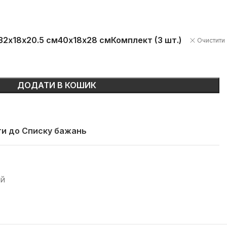
32х18х20.5 см
40х18х28 см
Комплект (3 шт.)
Очистити
ДОДАТИ В КОШИК
и до Списку бажань
ей