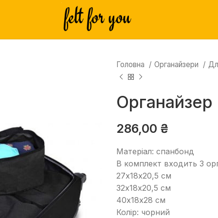
Головна
Органайзери
Дл
Органайзер
286,00
₴
Матеріал: спанбонд
В комплект входить 3 ор
27х18х20,5 см
32х18х20,5 см
40х18х28 см
Колір: чорний