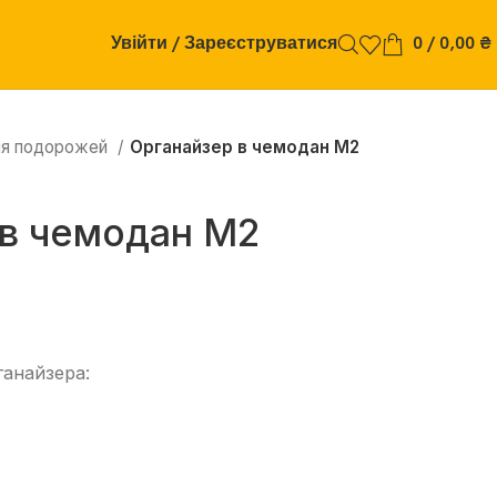
Увійти / Зареєструватися
0
/
0,00
₴
я подорожей
Органайзер в чемодан М2
 в чемодан М2
ганайзера: